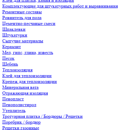
Клеи для плитки, камня и изоляции
Комплектующие для штукатурных работ и выравнивания
Ремонтные составы
Ровнитель для пола
Цементно-песчаные смеси
Шпаклевки
Штукатурки
Сыпучие материалы
Керамзит
Мел, гипс, глина, известь
Песок
Щебень
Теплоизоляция
Клей для теплоизоляции
Крепеж для теплоизоляции
Минеральная вата
Отражающая изоляция
Пенопласт
Пенополистирол
Утеплитель
Тротуарная плитка / Бордюры / Решетки
Поребрик / бордюр
Решетки газонные