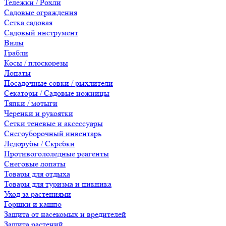
Тележки / Рохли
Садовые ограждения
Сетка садовая
Садовый инструмент
Вилы
Грабли
Косы / плоскорезы
Лопаты
Посадочные совки / рыхлители
Секаторы / Садовые ножницы
Тяпки / мотыги
Черенки и рукоятки
Сетки теневые и аксессуары
Снегоуборочный инвентарь
Ледорубы / Скребки
Противогололедные реагенты
Снеговые лопаты
Товары для отдыха
Товары для туризма и пикника
Уход за растениями
Горшки и кашпо
Защита от насекомых и вредителей
Защита растений