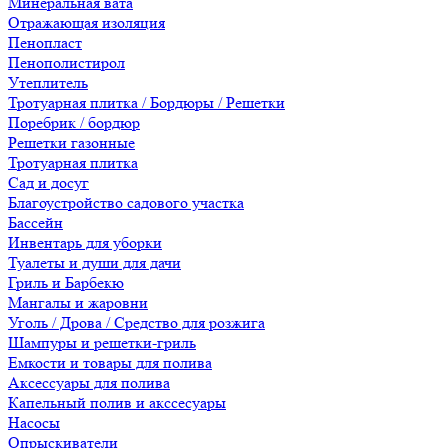
Минеральная вата
Отражающая изоляция
Пенопласт
Пенополистирол
Утеплитель
Тротуарная плитка / Бордюры / Решетки
Поребрик / бордюр
Решетки газонные
Тротуарная плитка
Сад и досуг
Благоустройство садового участка
Бассейн
Инвентарь для уборки
Туалеты и души для дачи
Гриль и Барбекю
Мангалы и жаровни
Уголь / Дрова / Средство для розжига
Шампуры и решетки-гриль
Емкости и товары для полива
Аксессуары для полива
Капельный полив и акссесуары
Насосы
Опрыскиватели