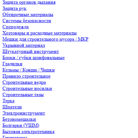
Защита органов дыхания
Защита рук
Обтирочные материалы
Системы безопасности
Спецодежда
Хозтовары и расходные материалы
Мешки для строительного мусора / МКР
Укрывной материал
Штукатурный инструмент
Блоки / губки шлифовальные
Гладилки
Кельмы / Ковши / Чашки
Правило строительное
Строительные ведра
Строительные носилки
Строительные тазы
Терка
Шпатели
Электроинструмент
Бетономешалки
Болгарки (УШМ)
Бытовая электротехника
Генераторы