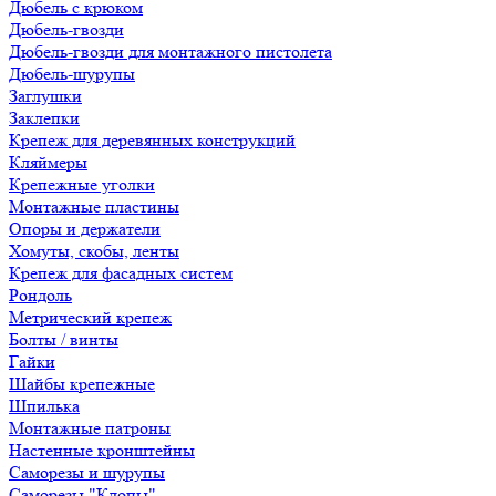
Дюбель с крюком
Дюбель-гвозди
Дюбель-гвозди для монтажного пистолета
Дюбель-шурупы
Заглушки
Заклепки
Крепеж для деревянных конструкций
Кляймеры
Крепежные уголки
Монтажные пластины
Опоры и держатели
Хомуты, скобы, ленты
Крепеж для фасадных систем
Рондоль
Метрический крепеж
Болты / винты
Гайки
Шайбы крепежные
Шпилька
Монтажные патроны
Настенные кронштейны
Саморезы и шурупы
Саморезы "Клопы"