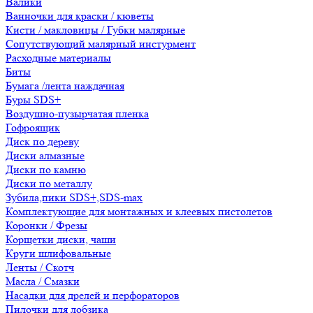
Валики
Ванночки для краски / кюветы
Кисти / макловицы / Губки малярные
Сопутствующий малярный инстурмент
Расходные материалы
Биты
Бумага /лента наждачная
Буры SDS+
Воздушно-пузырчатая пленка
Гофроящик
Диск по дереву
Диски алмазные
Диски по камню
Диски по металлу
Зубила,пики SDS+,SDS-max
Комплектующие для монтажных и клеевых пистолетов
Коронки / Фрезы
Корщетки диски, чаши
Круги шлифовальные
Ленты / Скотч
Масла / Смазки
Насадки для дрелей и перфораторов
Пилочки для лобзика