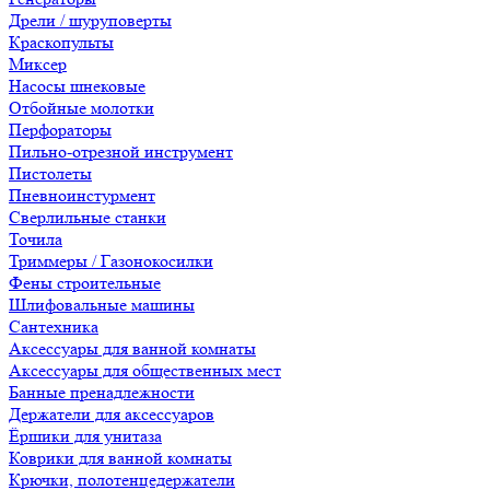
Дрели / шуруповерты
Краскопульты
Миксер
Насосы шнековые
Отбойные молотки
Перфораторы
Пильно-отрезной инструмент
Пистолеты
Пневноинстурмент
Сверлильные станки
Точила
Триммеры / Газонокосилки
Фены строительные
Шлифовальные машины
Сантехника
Аксессуары для ванной комнаты
Аксессуары для общественных мест
Банные пренадлежности
Держатели для аксессуаров
Ёршики для унитаза
Коврики для ванной комнаты
Крючки, полотенцедержатели