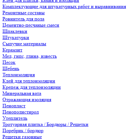
Клеи для плитки, камня и изоляции
Комплектующие для штукатурных работ и выравнивания
Ремонтные составы
Ровнитель для пола
Цементно-песчаные смеси
Шпаклевки
Штукатурки
Сыпучие материалы
Керамзит
Мел, гипс, глина, известь
Песок
Щебень
Теплоизоляция
Клей для теплоизоляции
Крепеж для теплоизоляции
Минеральная вата
Отражающая изоляция
Пенопласт
Пенополистирол
Утеплитель
Тротуарная плитка / Бордюры / Решетки
Поребрик / бордюр
Решетки газонные