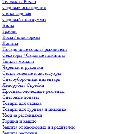
Тележки / Рохли
Садовые ограждения
Сетка садовая
Садовый инструмент
Вилы
Грабли
Косы / плоскорезы
Лопаты
Посадочные совки / рыхлители
Секаторы / Садовые ножницы
Тяпки / мотыги
Черенки и рукоятки
Сетки теневые и аксессуары
Снегоуборочный инвентарь
Ледорубы / Скребки
Противогололедные реагенты
Снеговые лопаты
Товары для отдыха
Товары для туризма и пикника
Уход за растениями
Горшки и кашпо
Защита от насекомых и вредителей
Защита растений